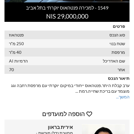
1549 - למכירה פנטהאוס יוקרתי בתל אביב
29,000,000 NIS
פרטים
סוג הנכס
פנטהאוז
שטח בנוי
250 מ"ר
מרפסת
40 מ"ר
שם האדריכל
הדמיות AI
אחר
70
תיאור הנכס
ערב קבלת היתר.פנטהאוס ייחודי במיקום יוקרתי עם מרפסת רחבה וגג
מוצמד עם בריכת שחייה.רמת
...
המשך...
הוספה למועדפים
אירית בראון
מתווכת נדלן מורשת -